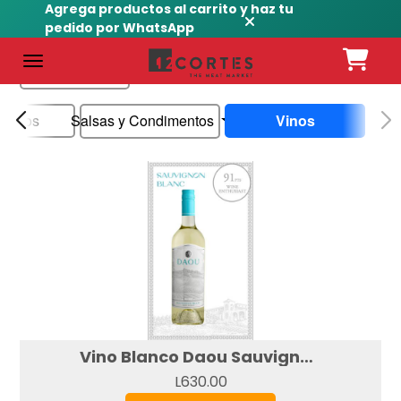
Agrega productos al carrito y haz tu
pedido por WhatsApp
Nombre
Salsas y Condimentos
utidos
Vinos
Vino Blanco Daou Sauvignon Blanc (750ml)
L630.00