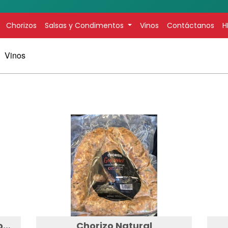
Agr
Chorizos
Salsas y Condimentos
Vinos
Contáctanos
H
Vinos
CHORIZO BARBACOA (Aprox. de 1 a 2.5 lbs)
Chorizo Natural